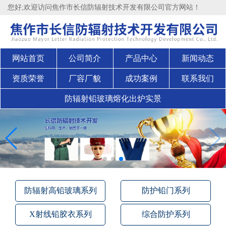
您好;欢迎访问焦作市长信防辐射技术开发有限公司官方网站！
网站首页
公司简介
产品中心
新闻动态
资质荣誉
厂容厂貌
成功案例
联系我们
防辐射铅玻璃熔化出炉实景
防辐射高铅玻璃系列
防护铅门系列
X射线铅胶衣系列
综合防护系列